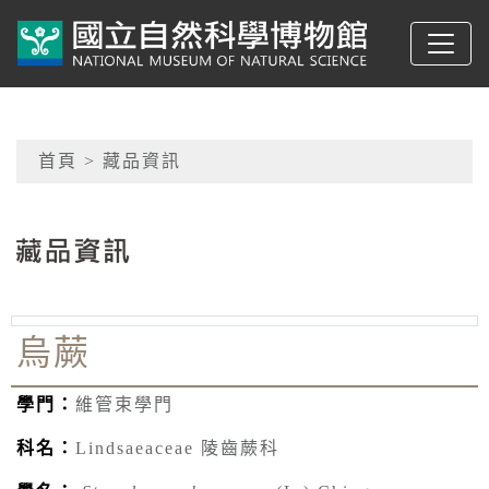
跳到主要內容
典藏網-國立自然科學
網頁導覽
首頁
> 藏品資訊
:::
烏蕨
學門：
維管束學門
科名：
Lindsaeaceae 陵齒蕨科