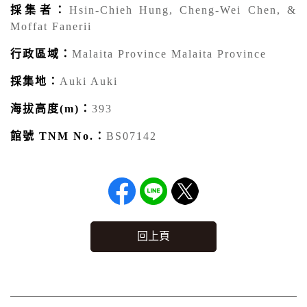
採集者：
Hsin-Chieh Hung, Cheng-Wei Chen, &
Moffat Fanerii
行政區域：
Malaita Province Malaita Province
採集地：
Auki Auki
海拔高度(m)：
393
館號 TNM No.：
BS07142
回上頁