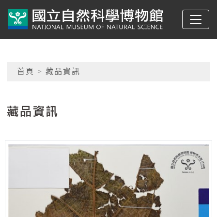
跳到主要內容
典藏網-國立自然科學
網頁導覽
首頁
> 藏品資訊
:::