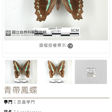
圖檔授權標示:
青帶鳳蝶
學門：
昆蟲學門