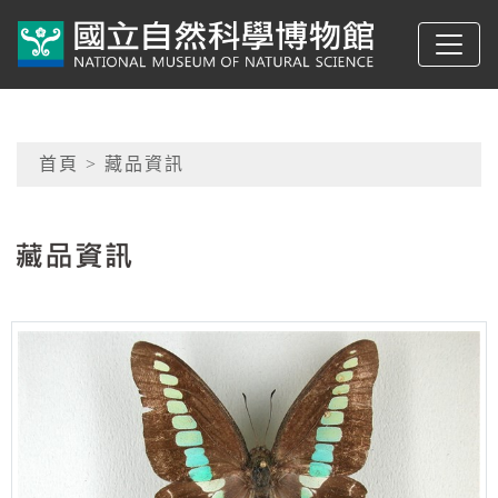
跳到主要內容
典藏網-國立自然科學
網頁導覽
首頁
> 藏品資訊
:::