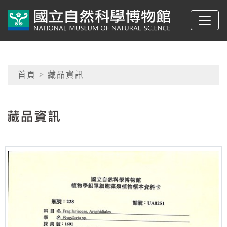
跳到主要內容
典藏網-國立自然科學
網頁導覽
首頁
> 藏品資訊
:::