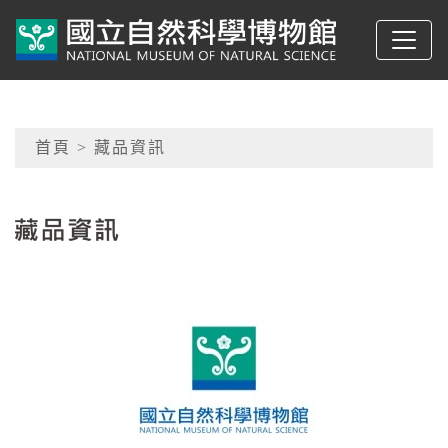
跳到主要內容
典藏網-國立自然科學
網頁導覽
首頁
> 藏品資訊
:::