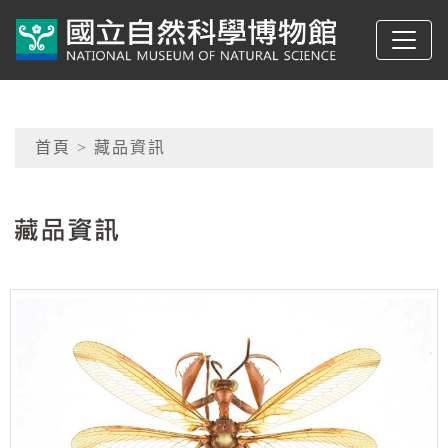
跳到主要內容
典藏網-國立自然科學
網頁導覽
首頁
> 藏品資訊
:::