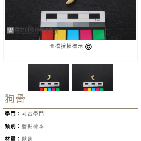
圖檔授權標示:
狗骨
學門：
考古學門
類別：
發掘標本
材質：
獸骨