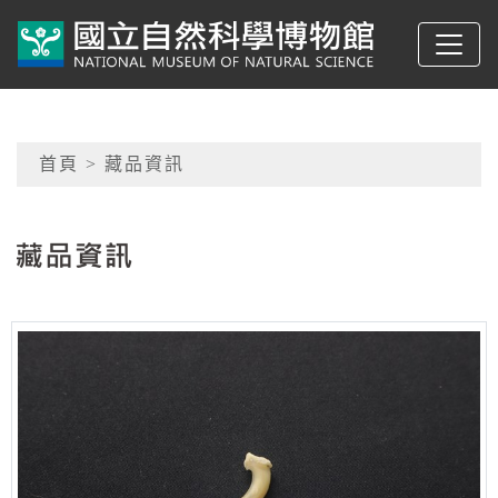
跳到主要內容
典藏網-國立自然科學
網頁導覽
首頁
> 藏品資訊
:::