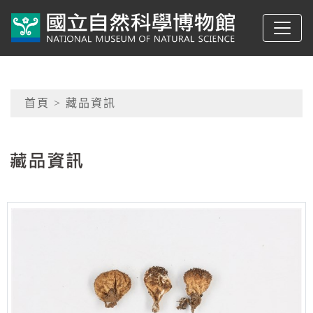
跳到主要內容
典藏網-國立自然科學
網頁導覽
首頁
> 藏品資訊
:::