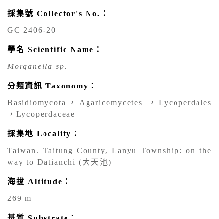
採集號 Collector's No.：
GC 2406-20
學名 Scientific Name：
Morganella sp.
分類資訊 Taxonomy：
Basidiomycota，Agaricomycetes ，Lycoperdales
，Lycoperdaceae
採集地 Locality：
Taiwan. Taitung County, Lanyu Township: on the
way to Datianchi (大天池)
海拔 Altitude：
269 m
基質 Substrate：