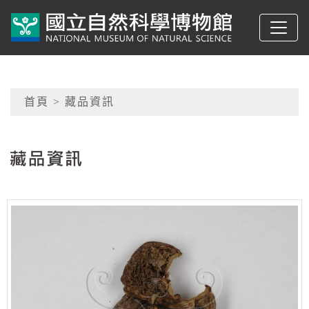
跳到主要內容
典藏網-國立自然科學
網頁導覽
首頁
> 藏品資訊
:::