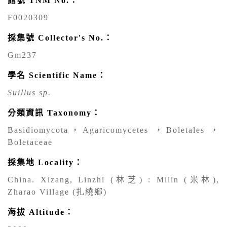
館號 TNM No.：
F0020309
採集號 Collector's No.：
Gm237
學名 Scientific Name：
Suillus sp.
分類資訊 Taxonomy：
Basidiomycota，Agaricomycetes ，Boletales ，
Boletaceae
採集地 Locality：
China. Xizang, Linzhi (林芝) : Milin (米林),
Zharao Village (扎繞鄉)
海拔 Altitude：