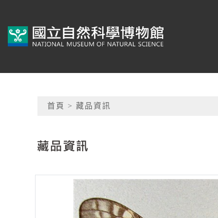
跳到主要內容
典藏網-國立自然科學
網頁導覽
首頁
> 藏品資訊
:::