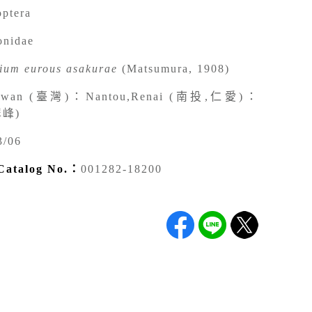
optera
onidae
ium eurous asakurae
(Matsumura, 1908)
iwan (臺灣)：Nantou,Renai (南投,仁愛)：
翠峰)
3/06
talog No.：
001282-18200