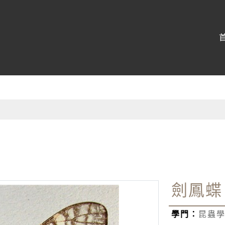
博物館
:::
劍鳳蝶
學門：
昆蟲