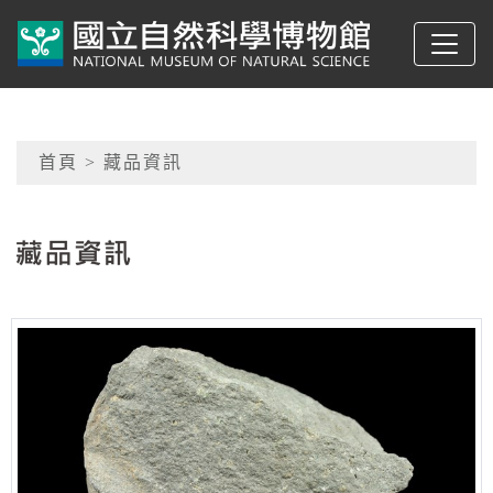
跳到主要內容
典藏網-國立自然科學
網頁導覽
首頁
> 藏品資訊
:::