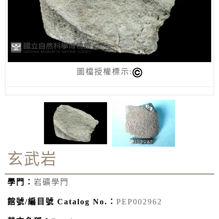
圖檔授權標示:
玄武岩
學門：
岩礦學門
館號/編目號 Catalog No.：
PEP002962