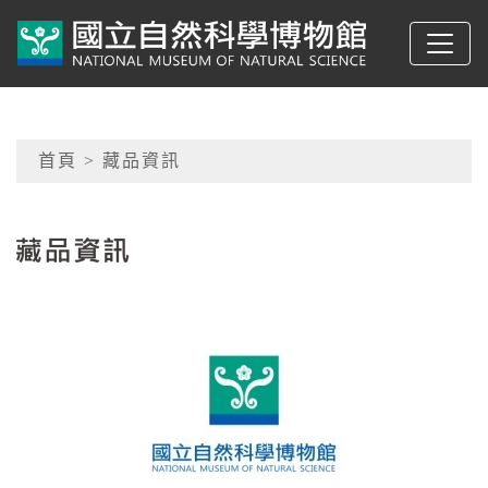
跳到主要內容
典藏網-國立自然科學
網頁導覽
首頁
> 藏品資訊
:::