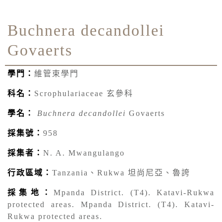
Buchnera decandollei
Govaerts
學門：
維管束學門
科名：
Scrophulariaceae 玄參科
學名：
Buchnera decandollei
Govaerts
採集號：
958
採集者：
N. A. Mwangulango
行政區域：
Tanzania、Rukwa 坦尚尼亞、魯誇
採集地：
Mpanda District. (T4). Katavi-Rukwa
protected areas. Mpanda District. (T4). Katavi-
Rukwa protected areas.