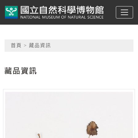
跳到主要內容
典藏網-國立自然科學
網頁導覽
首頁
> 藏品資訊
:::