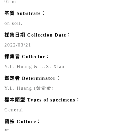
92 m
基質 Substrate：
on soil.
採集日期 Collection Date：
2022/03/21
採集者 Collector：
Y.L. Huang & J..X. Xiao
鑑定者 Determinator：
Y.L. Huang (黃俞菱)
標本類型 Types of specimens：
General
菌株 Culture：