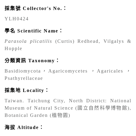
採集號 Collector's No.：
YLH0424
學名 Scientific Name：
Parasola plicatilis
(Curtis) Redhead, Vilgalys &
Hopple
分類資訊 Taxonomy：
Basidiomycota，Agaricomycetes ，Agaricales ，
Psathyrellaceae
採集地 Locality：
Taiwan. Taichung City, North District: National
Museum of Natural Science (國立自然科學博物館),
Botanical Garden (植物園)
海拔 Altitude：