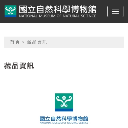
跳到主要內容
典藏網-國立自然科學
網頁導覽
首頁
> 藏品資訊
:::