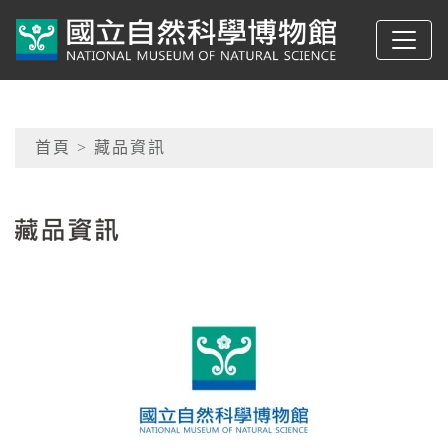
跳到主要內容
典藏網-國立自然科學
網頁導覽
首頁
> 藏品資訊
:::