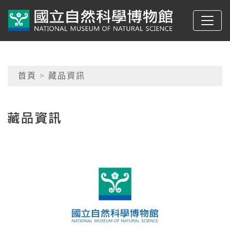
跳到主要內容
典藏網-國立自然科學
網頁導覽
首頁
> 藏品資訊
:::