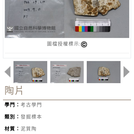
圖檔授權標示:
陶片
學門：
考古學門
類別：
發掘標本
材質：
泥質陶