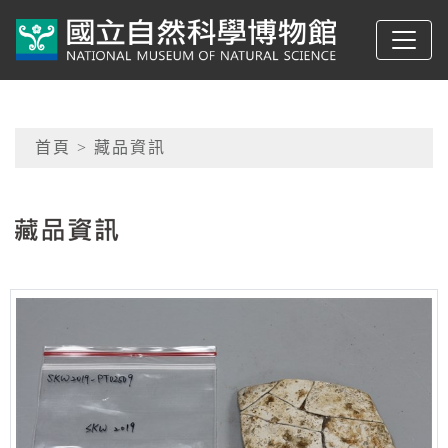
跳到主要內容
典藏網-國立自然科學
網頁導覽
首頁
> 藏品資訊
:::