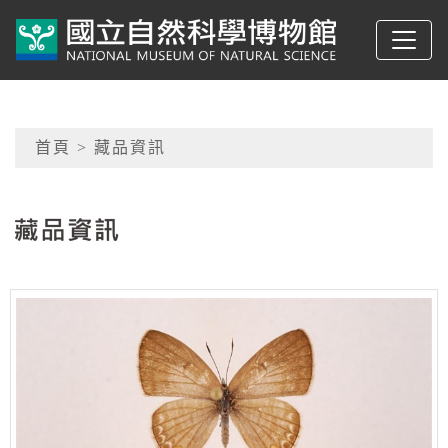
跳到主要內容
典藏網-國立自然科學
網頁導覽
首頁
> 藏品資訊
:::