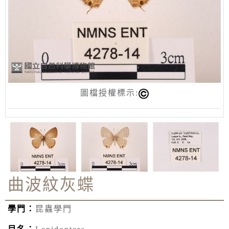
圖檔授權標示:
曲波紋灰蝶
學門：
昆蟲學門