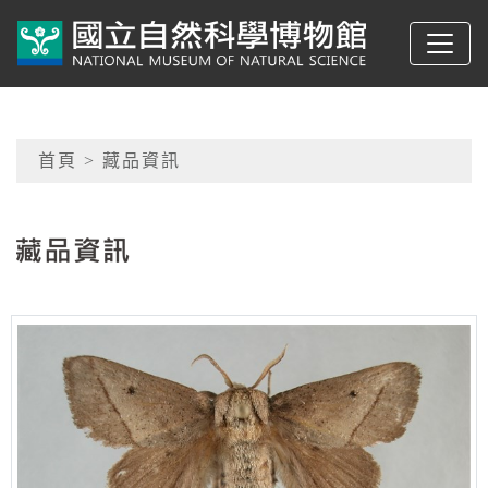
跳到主要內容
典藏網-國立自然科學
網頁導覽
首頁
> 藏品資訊
:::