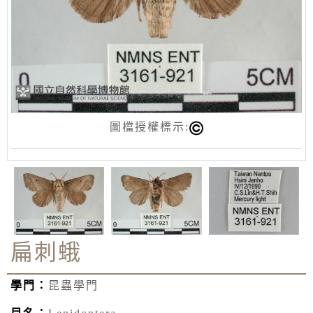
圖檔授權標示:
扁刺蛾
學門：
昆蟲學門