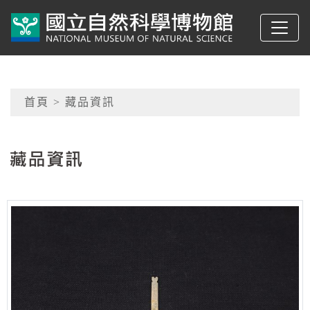
跳到主要內容
典藏網-國立自然科學
網頁導覽
首頁
> 藏品資訊
:::