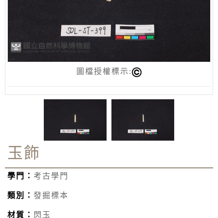
圖檔授權標示:
玉飾
學門：
考古學門
類別：
發掘標本
材質：
閃玉