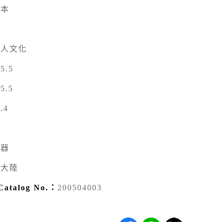
標本
漢人文化
5.5
5.5
.4
銅器
國大陸
talog No.：
200504003