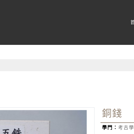
博物館
:::
銅錢
學門：
考古