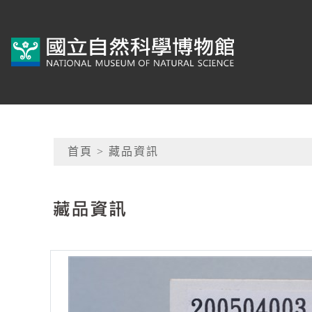
跳到主要內容
典藏網-國立自然科學
網頁導覽
首頁
> 藏品資訊
:::