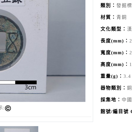
類別：
發掘
材質：
青銅
文化類型：
長度(mm)：
2
寬度(mm)：
2
高度(mm)：
1
重量(g)：
3.4
器物類別：
採集地：
中
示:
館號/編目號 Ca