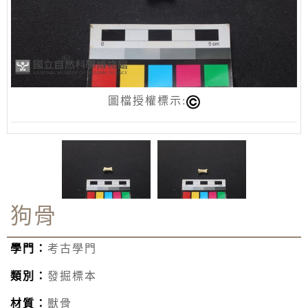
圖檔授權標示:
狗骨
學門：
考古學門
類別：
發掘標本
材質：
獸骨