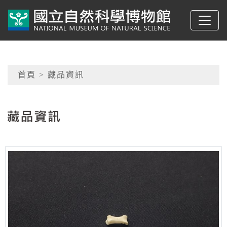
跳到主要內容
典藏網-國立自然科學
網頁導覽
首頁
> 藏品資訊
:::