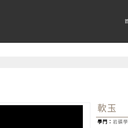
博物館
:::
軟玉
學門：
岩礦