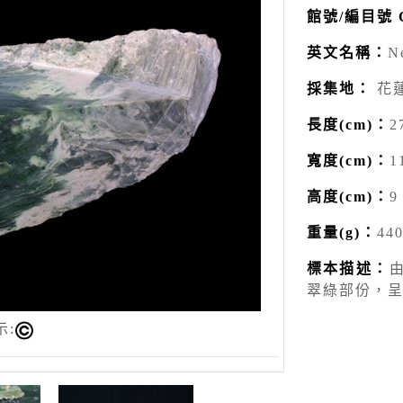
館號/編目號 Ca
英文名稱：
N
採集地：
花
長度(cm)：
2
寬度(cm)：
1
高度(cm)：
9
重量(g)：
44
標本描述：
翠綠部份，
示: