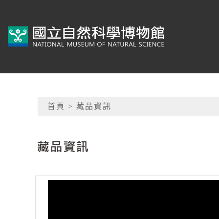
跳到主要內容
典藏網-國立自然科學
網頁導覽
首頁
> 藏品資訊
:::