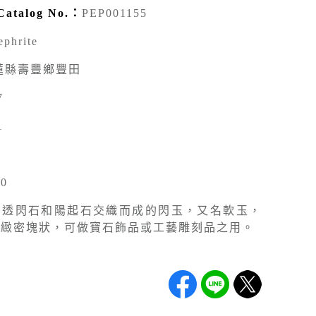
talog No.：
PEP001155
ephrite
蓮縣壽豐鄉豐田
7
1
00
由透閃石和陽起石交織而成的閃玉，又名軟玉，
呈緻密塊狀，可做寶石飾品或工藝雕刻品之用。