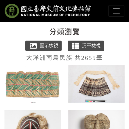
跳到主要內容
國立臺灣史前文化博物
網頁導覽
:::
大洋洲南島民族 共2655筆