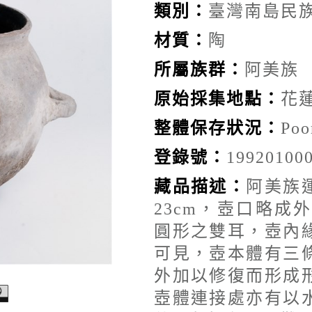
類別：
臺灣南島民
材質：
陶
所屬族群：
阿美族
原始採集地點：
花
整體保存狀況：
Po
登錄號：
19920100
藏品描述：
阿美族
23cm，壺口略
圓形之雙耳，壺內
可見，壺本體有三
外加以修復而形成
壺體連接處亦有以