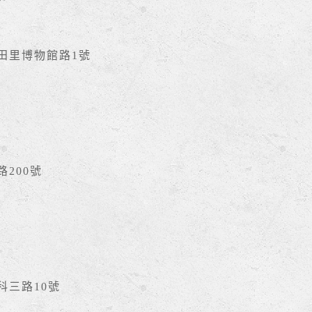
豐田里博物館路1號
路200號
南科三路10號