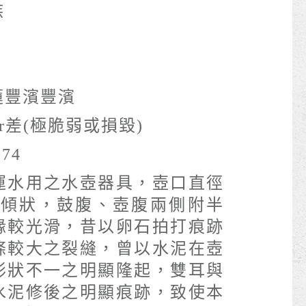
族
蓮豐濱豐濱
or差(極脆弱或損毀)
074
運水用之水壺器具，壺口直徑
成外傾狀，鼓腹、壺腹兩側附半
緣較光滑，昔以卵石拍打痕跡
條較大之裂縫，曾以水泥在壺
形狀不一之明顯隆起，雙耳與
水泥修後之明顯痕跡，致使本