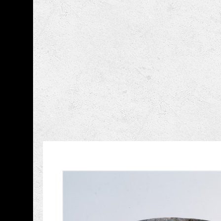
跳到主要內容
國立臺灣史前文化博
網頁導覽
藏品資訊
:::