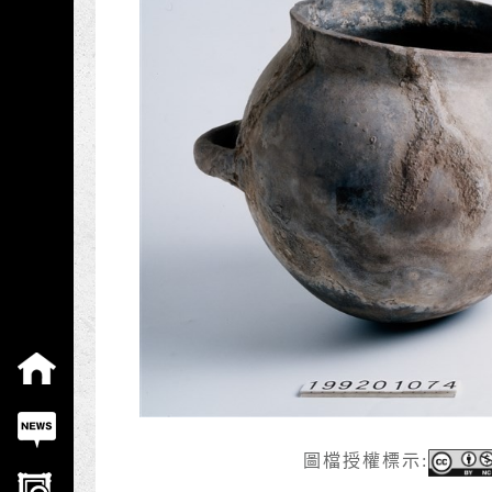
:::
圖檔授權標示: