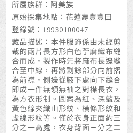
所屬族群：
阿美族
原始採集地點：
花蓮壽豐豐田
登錄號：
19930100047
藏品描述：
本件服飾係由未經剪
裁的兩片長方形白色苧麻織布縫
合而成，製作時先將麻布長邊縫
合至中線，再將剩餘部分向前摺
為前襟，側邊從腋下處向下縫合
即成一件無領無袖之對襟長衣，
為方衣形制。圖案為紅、深藍及
黃色線夾織山形紋、橫條形紋和
虛線形紋等。僅於衣身正面約三
分之一高處，衣身背面三分之二