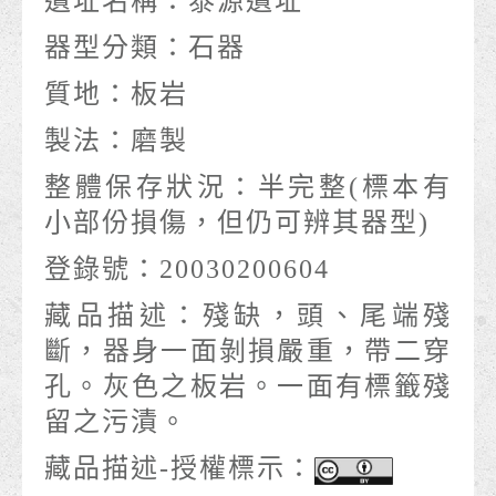
遺址名稱：
泰源遺址
器型分類：
石器
質地：
板岩
製法：
磨製
整體保存狀況：
半完整(標本有
小部份損傷，但仍可辨其器型)
登錄號：
20030200604
藏品描述：
殘缺，頭、尾端殘
斷，器身一面剝損嚴重，帶二穿
孔。灰色之板岩。一面有標籤殘
留之污漬。
藏品描述-授權標示：