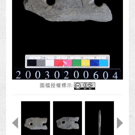
圖檔授權標示: