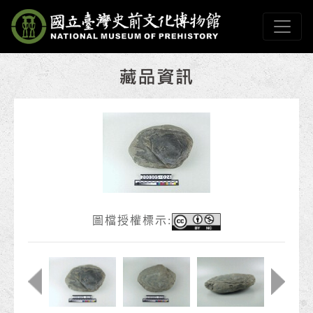
跳到主要內容
國立臺灣史前文化博物
網頁導覽
:::
圖檔授權標示: