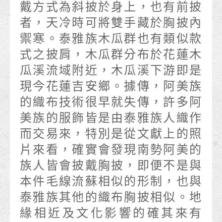
戴方式為斜披於身上，也有前披
者，天冷時可將雙手藏於胸披內
禦寒。泰雅族木瓜群也有類似款
式之披肩，木瓜群分布於花蓮木
瓜溪流域附近，木瓜溪下游即是
現今花蓮吉安鄉。據傳，阿美族
的織布技術很早就失傳，許多阿
美族的服飾皆是由泰雅族人織作
而交易來，特別是從文獻上的照
片來看，確實會發現南勢阿美的
族人皆會披戴胸披，即便不是與
本件毛線流蘇相似的形制，也與
泰雅族其他的織布胸披相似。地
緣相近及文化影響的確其來有