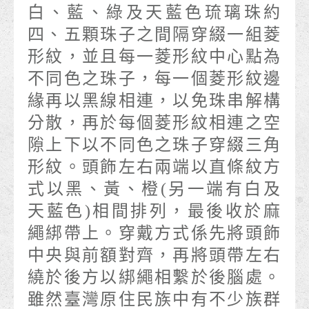
白、藍、綠及天藍色琉璃珠約
四、五顆珠子之間隔穿綴一組菱
形紋，並且每一菱形紋中心點為
不同色之珠子，每一個菱形紋邊
緣再以黑線相連，以免珠串解構
分散，再於每個菱形紋相連之空
隙上下以不同色之珠子穿綴三角
形紋。頭飾左右兩端以直條紋方
式以黑、黃、橙(另一端有白及
天藍色)相間排列，最後收於麻
繩綁帶上。穿戴方式係先將頭飾
中央與前額對齊，再將頭帶左右
繞於後方以綁繩相繫於後腦處。
雖然臺灣原住民族中有不少族群