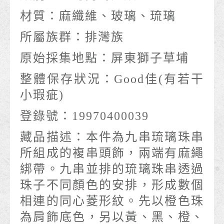
材質：
麻纖維、玻璃、琉璃
所屬族群：
排灣族
原始採集地點：
屏東獅子草埔
整體保存狀況：
Good佳(有若干
小瑕疵)
登錄號：
19970400039
藏品描述：
本件為九串琉璃珠串
所組成的複串頭飾，兩端有麻繩
綁帶。九串並排的琉璃珠串透過
珠子不同顏色的安排，形成數個
相連的同心菱形紋。先以橙色珠
為肩飾底色，另以黃、黑、橙、