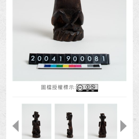
圖檔授權標示: