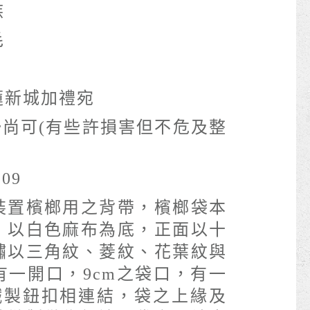
族
毛
蓮新城加禮宛
air尚可(有些許損害但不危及整
109
裝置檳榔用之背帶，檳榔袋本
，以白色麻布為底，正面以十
繡以三角紋、菱紋、花葉紋與
有一開口，9cm之袋口，有一
以鐵製鈕扣相連結，袋之上緣及