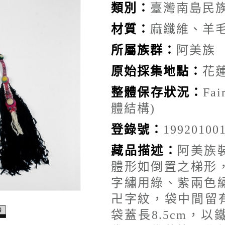
類別：
臺灣南島民
材質：
麻纖維、羊
所屬族群：
阿美族
原始採集地點：
花
整體保存狀況：
F
體結構)
登錄號：
19920100
藏品描述：
阿美族
體形如倒置之梯形
字繡用綠、紫兩色
卍字紋，袋中間留
袋蓋長8.5cm，