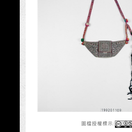
:::
圖檔授權標示: