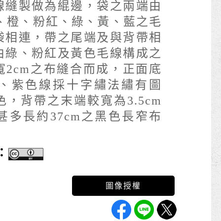
線縫製做為緄邊，袋之兩端由
、紅、橙、粉紅、綠、黃、藍之毛
袋相連，帶之尾端及與背帶相
由綠、粉紅及黃色毛線構成之
寬2cm之布縫合而成，正面底
、紫色線採十字繡法繡有圖
，背帶之末端較寬為3.5cm
甚多長約37cm之黑色長窄布
：