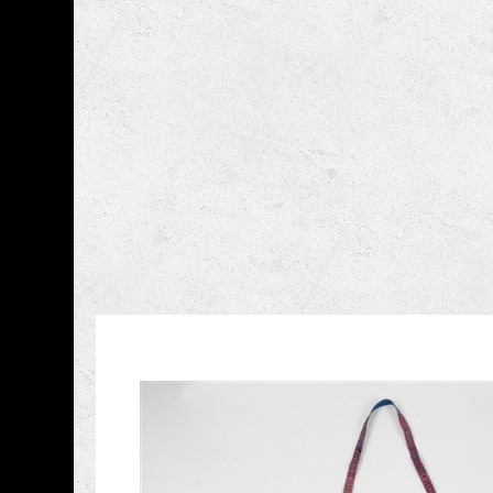
跳到主要內容
國立臺灣史前文化博
網頁導覽
藏品資訊
:::