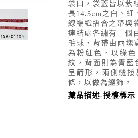
袋口，袋蓋皆以紫
長14.5cm之白
線編織摺合之帶與
連結處各繡有一個
毛球，背帶由兩塊
為粉紅色，以綠色
紋，背面則為青藍色
呈箭形，兩側縫接
條，以做為綴飾。
藏品描述-授權標示