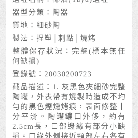
器型分類：
陶器
質地：
細砂陶
製法：
捏塑│刺點│燒烤
整體保存狀況：
完整(標本無任
何缺損)
登錄號：
20030200723
藏品描述：
1. 灰黑色夾細砂完整
陶罐，外表帶有燒製時造成不均
勻的黑色煙燻烤痕，表面修整十
分平滑。陶罐罐口外侈，約有
2.5cm長，口部邊緣有部分小缺
損。口緣外側接近頸部左右各有