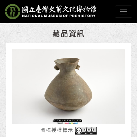
跳到主要內容
國立臺灣史前文化博物
網頁導覽
:::
圖檔授權標示: