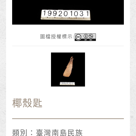
圖檔授權標示:
椰殼匙
類別：
臺灣南島民族