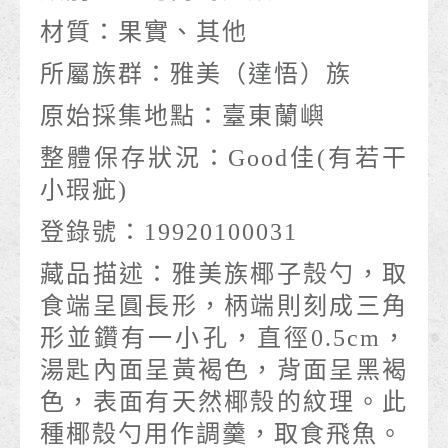
材質：
果實、其他
所屬族群：
雅美（達悟）族
原始採集地點：
臺東蘭嶼
整體保存狀況：
Good佳(有若干
小瑕疵)
登錄號：
19920100031
藏品描述：
雅美族椰子殼勺，取
食端呈圓長形，柄端則刻成三角
形並鑽有一小孔，直徑0.5cm，
湯匙內面呈黃褐色，背面呈黑褐
色，表面有天然椰殼的紋理。此
種椰殼勺用作調羹，取食飛魚。