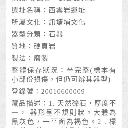
遺址名稱：
西雲岩遺址
所屬文化：
訊塘埔文化
器型分類：
石器
質地：
硬頁岩
製法：
磨製
整體保存狀況：
半完整(標本有
小部份損傷，但仍可辨其器型)
登錄號：
20010600009
藏品描述：
1. 天然礫石，厚度不
一， 器形呈不規則狀。大體為
黑灰色，一平面為褐色。2 . 標