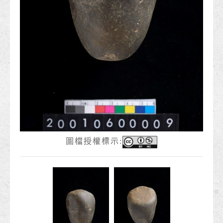
圖檔授權標示: