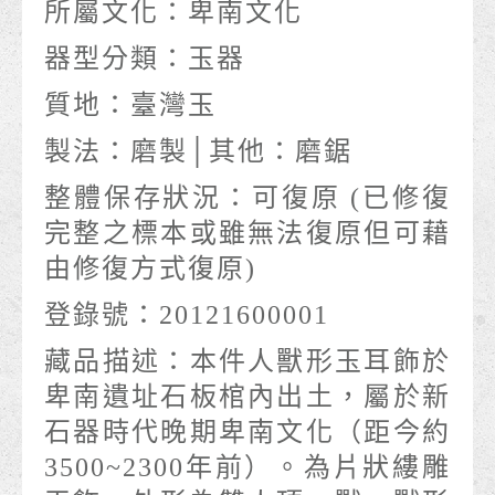
所屬文化：
卑南文化
器型分類：
玉器
質地：
臺灣玉
製法：
磨製│其他：磨鋸
整體保存狀況：
可復原 (已修復
完整之標本或雖無法復原但可藉
由修復方式復原)
登錄號：
20121600001
藏品描述：
本件人獸形玉耳飾於
卑南遺址石板棺內出土，屬於新
石器時代晚期卑南文化（距今約
3500~2300年前）。為片狀縷雕