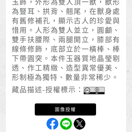
玉飾，外形為雙人頂一獸，獸形
為豎耳、拱背、翹尾，在獸身處
有舊修補孔，顯示古人的珍愛與
惜用。人形為雙人並立，圓顱、
雙手扶腰際、兩腿開立，膝部有
線條修飾，底部立於一橫棒、棒
下帶圓突。本件玉器質地晶瑩剔
透、作工精緻、造型異常優美、
形制極為獨特、數量非常稀少。
藏品描述-授權標示：