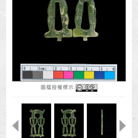
圖檔授權標示: