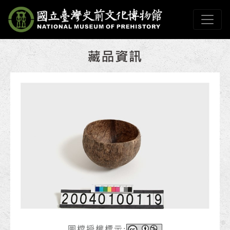
跳到主要內容
國立臺灣史前文化博物
網頁導覽
:::
圖檔授權標示: