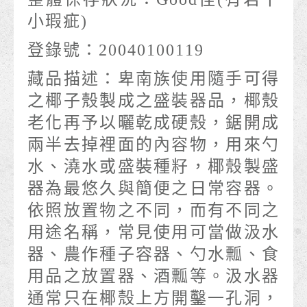
小瑕疵)
登錄號：
20040100119
藏品描述：
卑南族使用隨手可得
之椰子殼製成之盛裝器品，椰殼
老化再予以曬乾成硬殼，鋸開成
兩半去掉裡面的內容物，用來勺
水、澆水或盛裝種籽，椰殼製盛
器為最悠久與簡便之日常容器。
依照放置物之不同，而有不同之
用途名稱，常見使用可當做汲水
器、農作種子容器、勺水瓢、食
用品之放置器、酒瓢等。汲水器
通常只在椰殼上方開鑿一孔洞，