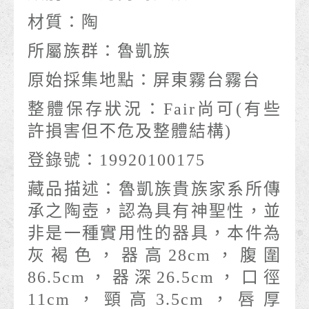
材質：
陶
所屬族群：
魯凱族
原始採集地點：
屏東霧台霧台
整體保存狀況：
Fair尚可(有些
許損害但不危及整體結構)
登錄號：
19920100175
藏品描述：
魯凱族貴族家系所傳
承之陶壺，認為具有神聖性，並
非是一種實用性的器具，本件為
灰褐色，器高28cm，腹圍
86.5cm，器深26.5cm，口徑
11cm，頸高3.5cm，唇厚