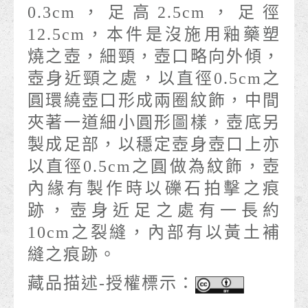
0.3cm，足高2.5cm，足徑
12.5cm，本件是沒施用釉藥塑
燒之壺，細頸，壺口略向外傾，
壺身近頸之處，以直徑0.5cm之
圓環繞壺口形成兩圈紋飾，中間
夾著一道細小圓形圖樣，壺底另
製成足部，以穩定壺身壺口上亦
以直徑0.5cm之圓做為紋飾，壺
內緣有製作時以礫石拍擊之痕
跡，壺身近足之處有一長約
10cm之裂縫，內部有以黃土補
縫之痕跡。
藏品描述-授權標示：