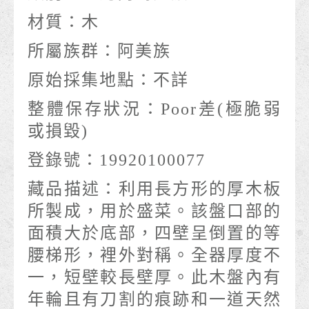
材質：
木
所屬族群：
阿美族
原始採集地點：
不詳
整體保存狀況：
Poor差(極脆弱
或損毀)
登錄號：
19920100077
藏品描述：
利用長方形的厚木板
所製成，用於盛菜。該盤口部的
面積大於底部，四壁呈倒置的等
腰梯形，裡外對稱。全器厚度不
一，短壁較長壁厚。此木盤內有
年輪且有刀割的痕跡和一道天然