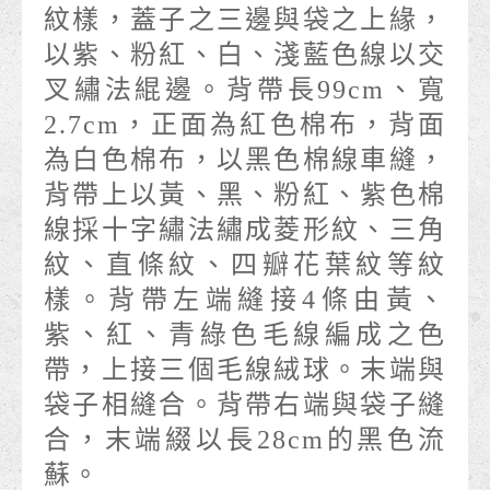
紋樣，蓋子之三邊與袋之上緣，
以紫、粉紅、白、淺藍色線以交
叉繡法緄邊。背帶長99cm、寬
2.7cm，正面為紅色棉布，背面
為白色棉布，以黑色棉線車縫，
背帶上以黃、黑、粉紅、紫色棉
線採十字繡法繡成菱形紋、三角
紋、直條紋、四瓣花葉紋等紋
樣。背帶左端縫接4條由黃、
紫、紅、青綠色毛線編成之色
帶，上接三個毛線絨球。末端與
袋子相縫合。背帶右端與袋子縫
合，末端綴以長28cm的黑色流
蘇。