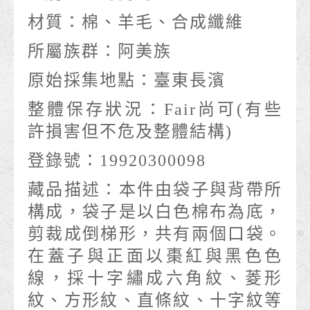
材質：
棉、羊毛、合成纖維
所屬族群：
阿美族
原始採集地點：
臺東長濱
整體保存狀況：
Fair尚可(有些
許損害但不危及整體結構)
登錄號：
19920300098
藏品描述：
本件由袋子與背帶所
構成，袋子是以白色棉布為底，
剪裁成倒梯形，共有兩個口袋。
在蓋子與正面以棗紅與黑色色
線，採十字繡成六角紋、菱形
紋、方形紋、直條紋、十字紋等