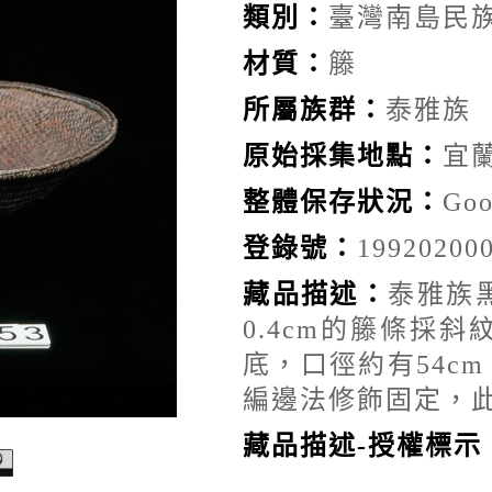
類別：
臺灣南島民
材質：
籐
所屬族群：
泰雅族
原始採集地點：
宜
整體保存狀況：
G
登錄號：
19920200
藏品描述：
泰雅族
0.4cm的籐條採
底，口徑約有54cm
編邊法修飾固定，
藏品描述-授權標示