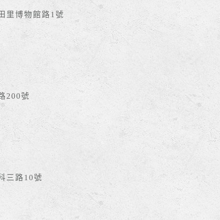
豐田里博物館路1號
路200號
南科三路10號