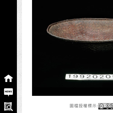
:::
圖檔授權標示: