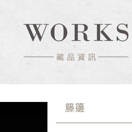
物館
籐籩