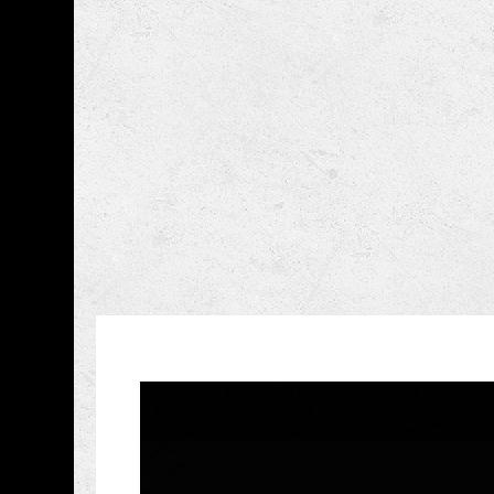
跳到主要內容
國立臺灣史前文化博
網頁導覽
藏品資訊
:::