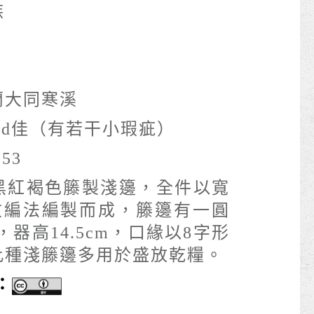
族
蘭大同寒溪
ood佳（有若干小瑕疵）
053
黑紅褐色籐製淺籩，全件以寬
斜紋編法編製而成，籐籩有一圓
，器高14.5cm，口緣以8字形
此種淺籐籩多用於盛放乾糧。
：