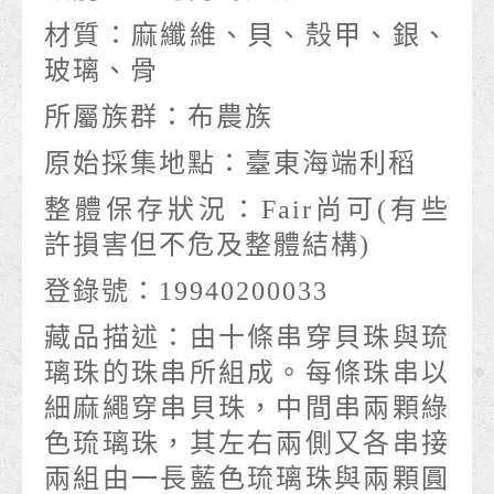
材質：
麻纖維、貝、殼甲、銀、
玻璃、骨
所屬族群：
布農族
原始採集地點：
臺東海端利稻
整體保存狀況：
Fair尚可(有些
許損害但不危及整體結構)
登錄號：
19940200033
藏品描述：
由十條串穿貝珠與琉
璃珠的珠串所組成。每條珠串以
細麻繩穿串貝珠，中間串兩顆綠
色琉璃珠，其左右兩側又各串接
兩組由一長藍色琉璃珠與兩顆圓