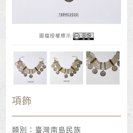
圖檔授權標示:
項飾
類別：
臺灣南島民族