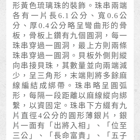
形黃色琉璃珠的裝飾。珠串兩端
各有一片長6.1公分、寬0.6公
分、厚0.4公分略呈彎曲形的骨
板，骨板上鑽有九個圓洞，每一
珠串穿過一圓洞，最上方則兩條
珠串穿過一圓洞。貝板外側則縱
向串接貝珠，其數量並向兩端減
少，呈三角形，末端則將多餘麻
線編結成綁帶。珠串略呈圓弧
形，每隔一段距離以麻線縱向綁
繫，以資固定。珠串下方綴有九
片直徑4公分的圓形薄銀片，銀
片一面有「出將入相」、「位至
三公」、「長命富貴」、「五子