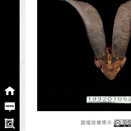
:::
圖檔授權標示: