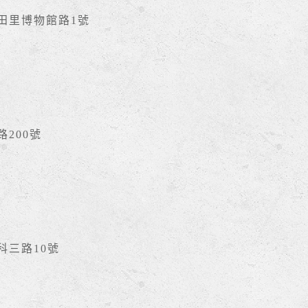
豐田里博物館路1號
路200號
南科三路10號