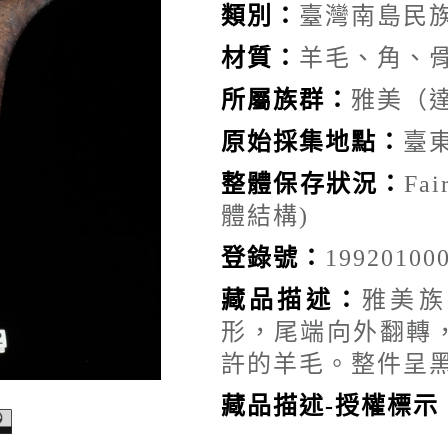
類別：
臺灣南島民
材質：
羊毛、角、
所屬族群：
雅美（
原始採集地點：
臺
整體保存狀況：
F
體結構)
登錄號：
19920100
藏品描述：
雅美族
形，尾端向外翻轉
許的羊毛。整件呈
藏品描述-授權標示