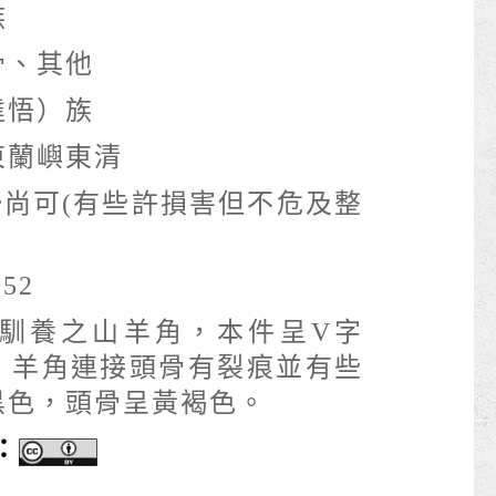
族
骨、其他
達悟）族
東蘭嶼東清
air尚可(有些許損害但不危及整
052
馴養之山羊角，本件呈V字
，羊角連接頭骨有裂痕並有些
黑色，頭骨呈黃褐色。
：