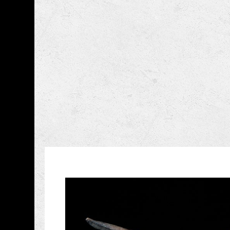
跳到主要內容
國立臺灣史前文化博
網頁導覽
藏品資訊
:::