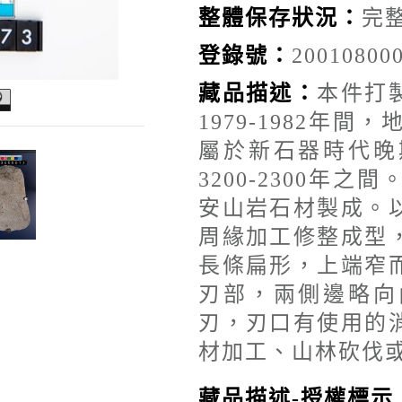
整體保存狀況：
完
登錄號：
20010800
藏品描述：
本件打
1979-1982年
屬於新石器時代晚
3200-2300年
安山岩石材製成。
周緣加工修整成型
長條扁形，上端窄
刃部，兩側邊略向
刃，刃口有使用的
材加工、山林砍伐
藏品描述-授權標示