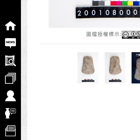
:::
圖檔授權標示: