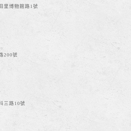
豐田里博物館路1號
路200號
南科三路10號