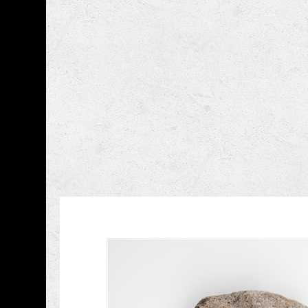
跳到主要內容
國立臺灣史前文化博
網頁導覽
藏品資訊
:::