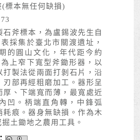
整(標本無任何缺損)
073
製石斧標本，為盧錫波先生自
間，地表採集於臺北市關渡遺址，
期的圓山文化，年代距今約
之間。為上窄下寬型斧鋤形器，以
以打製法從兩面打剝石片，沿
，刃部再經粗磨加工。器形呈
而厚、下端寬而薄，最寬處近
內凹。柄端直角轉，中鋒弧
消耗痕。器身無缺損。作為木
或掘土鋤地之農用工具。
：