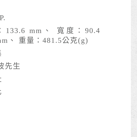
P.
133.6 mm、 寬度：90.4
mm、 重量：481.5公克(g)
集
波先生
址
化