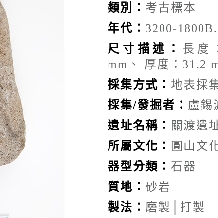
類別：
考古標本
年代：
3200-1800B.
尺寸描述：
長度：
mm、 厚度：31.2 
採集方式：
地表採
採集/發掘者：
盧錫
遺址名稱：
關渡遺
所屬文化：
圓山文
器型分類：
石器
質地：
砂岩
製法：
磨製│打製