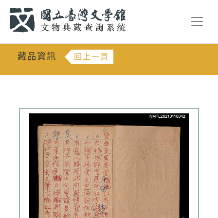
跳到主要內容
:::
藏品資訊
回上一頁
:::