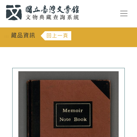
跳到主要內容
:::
藏品資訊
回上一頁
:::