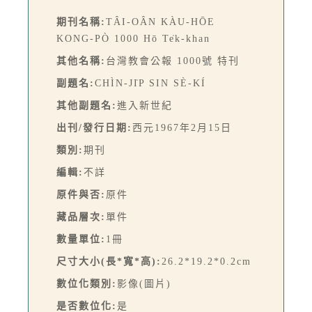
期刊名稱:
TÂI-OÂN KÀU-HŌE
KONG-PÒ 1000 Hō Te̍k-khan
其他名稱:
台灣教會公報 1000號 特刊
副題名:
CHÌN-JI̍P SIN SÈ-KÍ
其他副題名:
進入新世紀
出刊/發行日期:
西元1967年2月15日
類別:
期刊
編輯:
不詳
原件與否:
原件
藏品層次:
單件
數量單位:
1冊
尺寸大小(長*寬*高):
26.2*19.2*0.2cm
數位化類別:
影像(圖片)
是否數位化:
是