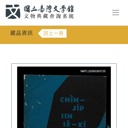
跳到主要內容
:::
藏品資訊
回上一頁
:::