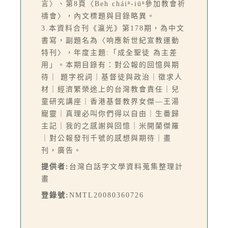
言〉、第8頁〈Beh cháiⁿ-iūⁿ參加教會祈
禱會〉，內文標題與目錄略異。
3.本資料合刊《瀛光》第178期，為中文
書寫，副題名為〈响應新世紀宣教運動
特刊〉，年度主題:「成全聖徒 為主差
用」。本期目錄有：對公報的回憶與期
待｜ 題字祝詞｜基督徒與政治｜徵求人
材｜經濟繁榮途上的台灣教會責任｜兒
童研究講座｜香港基督教界女傑—王湯
寵靈｜真理必叫你們得以自由｜生番歸
主記｜我的之感謝與回憶｜米開蘭傑羅
｜對公報發刊千號的感想與期待｜畫
刊，廣告。
提供者:
台灣白話字文學資料蒐集整理計
畫
登錄號:
NMTL20080360726