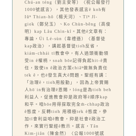
Chú-an téng（劉主安等）〈祝公報發行
1000號感言〉，其他發表感言ê koh有
Iûⁿ Thian-hô（楊天河）、Tīⁿ Jî-
gio̍k（鄭兒玉）、Ko Chùn-bêng（高俊
明）kap Lâu Chìn-kî。其他ê文章有：
專論，Úi Lé-sùn（韋禮遜）〈基督徒
kap政治〉，講起基督徒tio̍h反省，
kiám-chhái tī教會中，有人過頭衝動領
受in ê權柄，soah bōe記得負起hit-ê責
任，致使in ê政治方策chiâⁿ做無負責任
te̍k ê，也ē發生真大ê問題。聖經有講：
「治理ê，tio̍h用殷勤」，因為上帝賞賜
人hō͘ in有治理ê恩賜，lóng是為tio̍h beh
利益人，促進教會抑是政府等ê順序kap
和平。咱bōe用得探取完全m̄-chhap政治
ê態度，反轉tio̍h 用積極te̍k ê態度，參
加tī會利益咱ê教會，抑是社會ê政治工
作，來實行聖經ê教示。感言，Tân
Kim-jiân（陳金然）〈公報1000號感