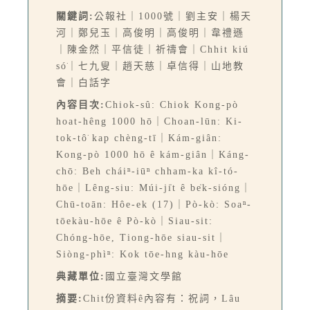
關鍵詞:
公報社｜1000號｜劉主安｜楊天
河｜鄭兒玉｜高俊明｜高俊明｜韋禮遜
｜陳金然｜平信徒｜祈禱會｜Chhit kiú
só͘｜七九叟｜趙天慈｜卓信得｜山地教
會｜白話字
內容目次:
Chiok-sû: Chiok Kong-pò
hoat-hêng 1000 hō｜Choan-lūn: Ki-
tok-tô͘ kap chèng-tī｜Kám-giân:
Kong-pò 1000 hō ê kám-giân｜Káng-
chō: Beh cháiⁿ-iūⁿ chham-ka kî-tó-
hōe｜Lêng-siu: Múi-ji̍t ê be̍k-sióng｜
Chū-toān: Hôe-ek (17)｜Pò-kò: Soaⁿ-
tōekàu-hōe ê Pò-kò｜Siau-sit:
Chóng-hōe, Tiong-hōe siau-sit｜
Siòng-phìⁿ: Kok tōe-hng kàu-hōe
典藏單位:
國立臺灣文學館
摘要:
Chit份資料ê內容有：祝詞，Lâu