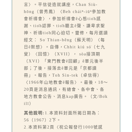
言〉。平信徒造就講座，Chan Siù-
hōng（曾秀鳳）〈Beh cháiⁿ-iūⁿ參加教
會祈禱會〉，參加祈禱會ê心態tio̍h感
謝、tio̍h認罪、tio̍h聽主ê聲、謙卑求聖
神、祈禱tio̍h同心迫切。靈修，每月選讀
經文： So͘ Thian-bêng（蘇天明）〈每
日ê默想〉。自傳，Chhit kiú só͘（七九
叟）〈回憶〉（XVII）， sòa接頂期
（XVI）「東門教會ê回顧」ê單元後半
部；了後，接落去ê單元是「京都讀
冊」。報告，Toh Sìn-tek（卓信得）
〈1966年山地教會ê報告〉。最後，18～
20頁是消息通訊，有總會、各中會、各
地方教會公告、消息kap廣告。（文/Bo̍k
ilī）
其他說明:
1.本資料封面所揭日期為：
56（1967）2下。
2.本資料第2頁〈祝公報發行1000號感