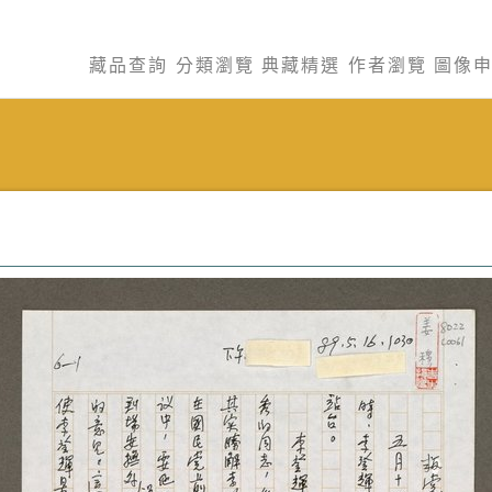
藏品查詢
分類瀏覽
典藏精選
作者瀏覽
圖像