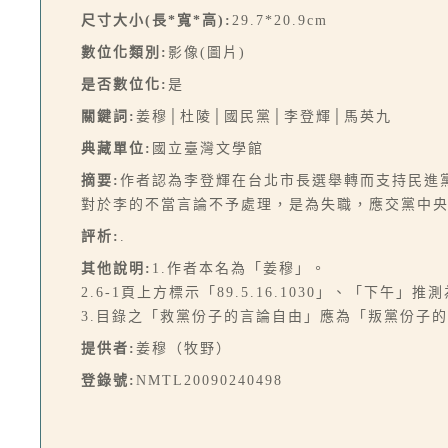
尺寸大小(長*寬*高):
29.7*20.9cm
數位化類別:
影像(圖片)
是否數位化:
是
關鍵詞:
姜穆│杜陵│國民黨│李登輝│馬英九
典藏單位:
國立臺灣文學館
摘要:
作者認為李登輝在台北市長選舉轉而支持民進
對於李的不當言論不予處理，是為失職，應交黨中央議
評析:
.
其他說明:
1.作者本名為「姜穆」。
2.6-1頁上方標示「89.5.16.1030」、「下午
3.目錄之「救黨份子的言論自由」應為「叛黨份子
提供者:
姜穆（牧野）
登錄號:
NMTL20090240498