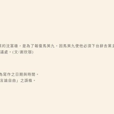
黨的沈富雄，是為了報復馬英九，因馬英九使他必須下台辭去黨
處。(文/謝欣珈)
」推測為寫作之日期與時間。
的言論自由」之誤植。