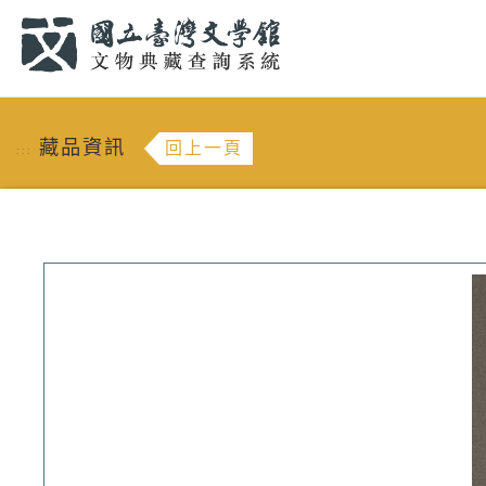
跳到主要內容
:::
藏品資訊
回上一頁
:::