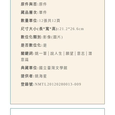
原件與否:
原件
藏品層次:
單件
數量單位:
12張共12頁
尺寸大小(長*寬*高):
21.2*26.6cm
數位化類別:
影像(圖片)
是否數位化:
是
關鍵詞:
姚一葦│說人生│願望│意志│潛
意識
典藏單位:
國立臺灣文學館
提供者:
姚海星
登錄號:
NMTL20120280013-009