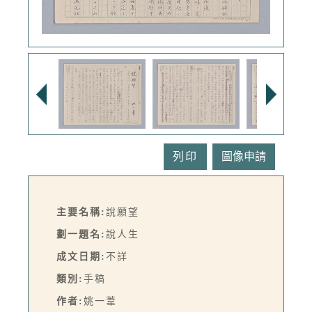
列印
主要名稱:
說願望
劃一題名:
說人生
成文日期:
不詳
類別:
手稿
作者:
姚一葦