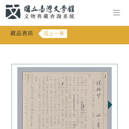
跳到主要內容
:::
藏品資訊
回上一頁
:::