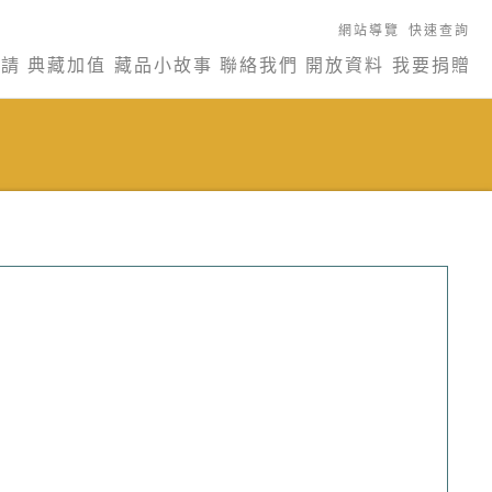
網站導覽
快速查詢
申請
典藏加值
藏品小故事
聯絡我們
開放資料
我要捐贈