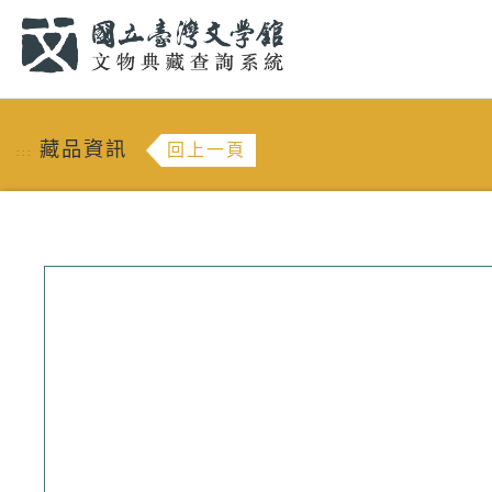
跳到主要內容
:::
藏品資訊
回上一頁
:::