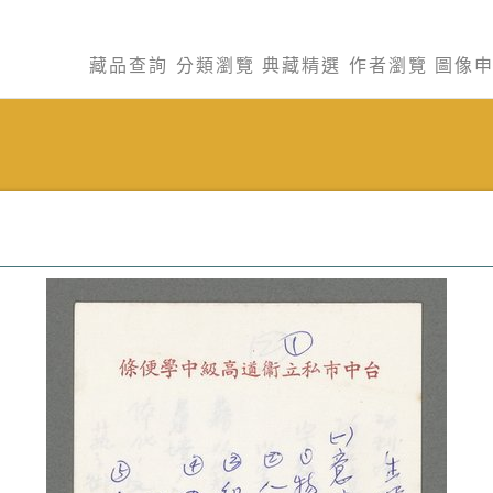
藏品查詢
分類瀏覽
典藏精選
作者瀏覽
圖像